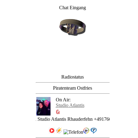
Chat Eingang
Radiostatus
Piratenteam Ostfries
On Air:
Studio Atlantis
se: Team SAR Studio Atlantis Rhauderfehn +4917663620222 | Studio 