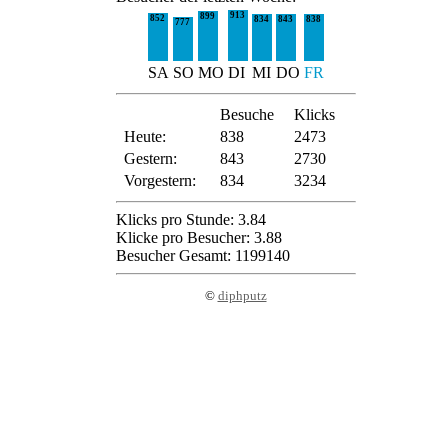
913
899
852
834
843
838
777
SA
SO
MO
DI
MI
DO
FR
Besuche
Klicks
Heute:
838
2473
Gestern:
843
2730
Vorgestern:
834
3234
Klicks pro Stunde: 3.84
Klicke pro Besucher: 3.88
Besucher Gesamt: 1199140
©
diphputz