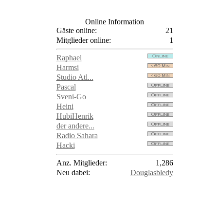
Online Information
Gäste online:
21
Mitglieder online:
1
Raphael
Harmsi
Studio Atl...
Pascal
Sveni-Go
Heini
HubiHenrik
der andere...
Radio Sahara
Hacki
Anz. Mitglieder:
1,286
Neu dabei:
Douglasbledy