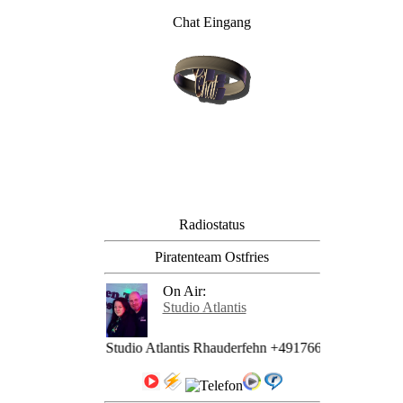
Chat Eingang
Radiostatus
Piratenteam Ostfries
On Air:
Studio Atlantis
se: Team SAR Studio Atlantis Rhauderfehn +4917663620222 | Studio 