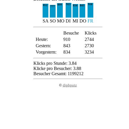
913
910
899
852
834
843
777
SA
SO
MO
DI
MI
DO
FR
Besuche
Klicks
Heute:
910
2744
Gestern:
843
2730
Vorgestern:
834
3234
Klicks pro Stunde: 3.84
Klicke pro Besucher: 3.88
Besucher Gesamt: 1199212
©
diphputz