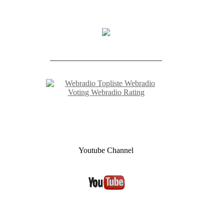
____________________________
Youtube Channel