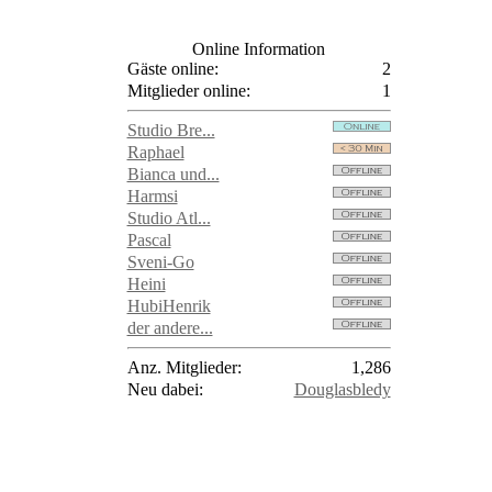
Online Information
Gäste online:
2
Mitglieder online:
1
Studio Bre...
Raphael
Bianca und...
Harmsi
Studio Atl...
Pascal
Sveni-Go
Heini
HubiHenrik
der andere...
Anz. Mitglieder:
1,286
Neu dabei:
Douglasbledy