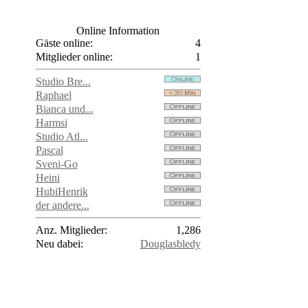
Online Information
Gäste online:
4
Mitglieder online:
1
Studio Bre...
Raphael
Bianca und...
Harmsi
Studio Atl...
Pascal
Sveni-Go
Heini
HubiHenrik
der andere...
Anz. Mitglieder:
1,286
Neu dabei:
Douglasbledy