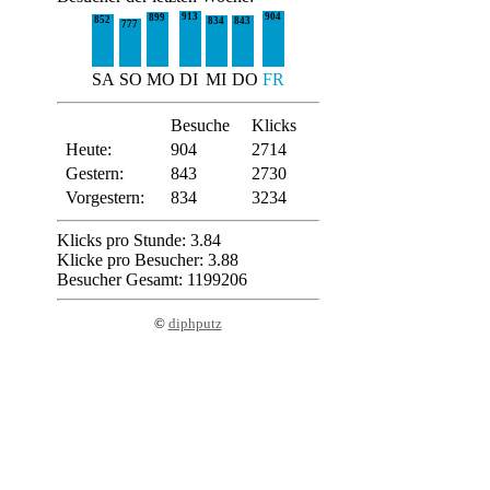
913
904
899
852
834
843
777
SA
SO
MO
DI
MI
DO
FR
Besuche
Klicks
Heute:
904
2714
Gestern:
843
2730
Vorgestern:
834
3234
Klicks pro Stunde: 3.84
Klicke pro Besucher: 3.88
Besucher Gesamt: 1199206
©
diphputz