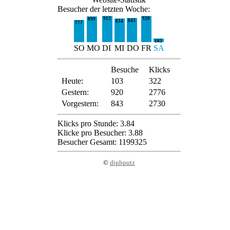
Besucher der letzten Woche:
913
920
899
843
834
777
103
SO
MO
DI
MI
DO
FR
SA
Besuche
Klicks
Heute:
103
322
Gestern:
920
2776
Vorgestern:
843
2730
Klicks pro Stunde: 3.84
Klicke pro Besucher: 3.88
Besucher Gesamt: 1199325
©
diphputz