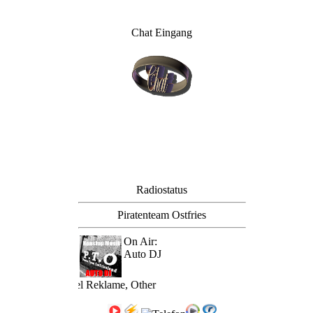
Chat Eingang
Radiostatus
Piratenteam Ostfries
On Air:
Auto DJ
: mit dem Titel Reklame, Other