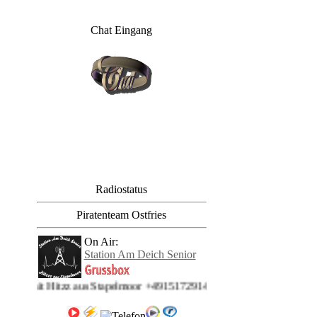
Chat Eingang
Radiostatus
Piratenteam Ostfries
On Air:
Station Am Deich Senior
Station am Deich: mit H