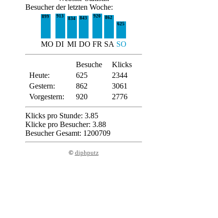
Besucher der letzten Woche:
913
920
899
862
843
834
625
MO
DI
MI
DO
FR
SA
SO
Besuche
Klicks
Heute:
625
2344
Gestern:
862
3061
Vorgestern:
920
2776
Klicks pro Stunde: 3.85
Klicke pro Besucher: 3.88
Besucher Gesamt: 1200709
©
diphputz