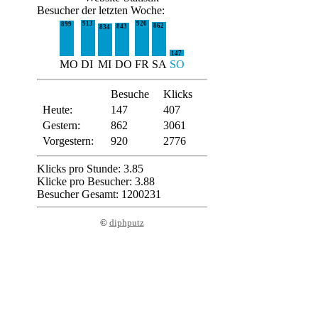
Besucher der letzten Woche:
913
920
899
862
843
834
147
MO
DI
MI
DO
FR
SA
SO
Besuche
Klicks
Heute:
147
407
Gestern:
862
3061
Vorgestern:
920
2776
Klicks pro Stunde: 3.85
Klicke pro Besucher: 3.88
Besucher Gesamt: 1200231
©
diphputz